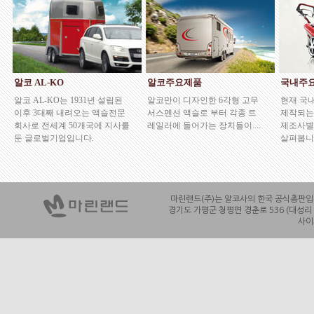
알코 AL-KO
알코주요제품
국내주
알코 AL-KO는 1931년 설립된
알코만이 디자인한 6각형 고무
현재 국
이후 3대째 내려오는 액슬전문
서스펜션 액슬로 부터 각종 트
제작되는
회사로 전세계 50개국에 지사를
레일러에 들어가는 장치들이....
제조사별
둔 글로벌기업입니다.
살펴봅니
마린랜드(주)는 알코사의 한국 공식총판입니다
경기도 가평군 청평면 경춘로 536 (대성리 99
사이