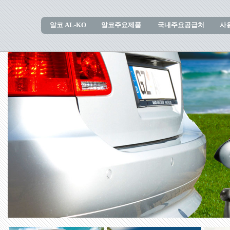
알코 AL-KO
알코주요제품
국내주요공급처
사